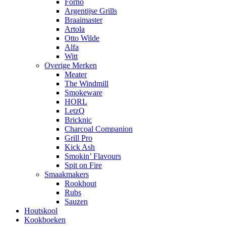
Forno
Argentijse Grills
Braaimaster
Artola
Otto Wilde
Alfa
Witt
Overige Merken
Meater
The Windmill
Smokeware
HORL
LetzQ
Bricknic
Charcoal Companion
Grill Pro
Kick Ash
Smokin’ Flavours
Spit on Fire
Smaakmakers
Rookhout
Rubs
Sauzen
Houtskool
Kookboeken