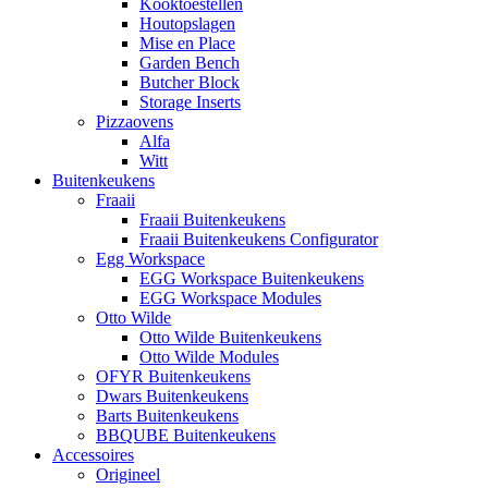
Kooktoestellen
Houtopslagen
Mise en Place
Garden Bench
Butcher Block
Storage Inserts
Pizzaovens
Alfa
Witt
Buitenkeukens
Fraaii
Fraaii Buitenkeukens
Fraaii Buitenkeukens Configurator
Egg Workspace
EGG Workspace Buitenkeukens
EGG Workspace Modules
Otto Wilde
Otto Wilde Buitenkeukens
Otto Wilde Modules
OFYR Buitenkeukens
Dwars Buitenkeukens
Barts Buitenkeukens
BBQUBE Buitenkeukens
Accessoires
Origineel