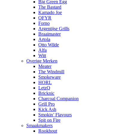
Big Green Egg
The Bastard
Kamado Joe
OFYR
Forno
Argentijse Grills
Braaimaster
Artola
Otto Wilde
Alfa
Witt
Overige Merken
Meater
The Windmill
Smokeware
HORL
LetzQ
Bricknic
Charcoal Companion
Grill Pro
Kick Ash
Smokin’ Flavours
Spit on Fire
Smaakmakers
Rookhout