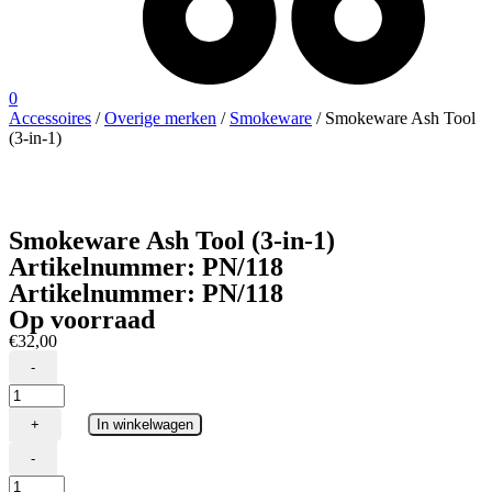
0
Accessoires
/
Overige merken
/
Smokeware
/ Smokeware Ash Tool
(3-in-1)
Smokeware Ash Tool (3-in-1)
Artikelnummer:
PN/118
Artikelnummer:
PN/118
Op voorraad
€
32,00
-
Smokeware
Ash
+
In winkelwagen
Tool
(3-
-
in-
Smokeware
1)