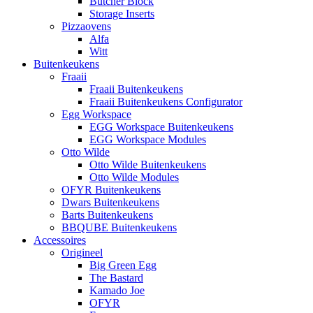
Butcher Block
Storage Inserts
Pizzaovens
Alfa
Witt
Buitenkeukens
Fraaii
Fraaii Buitenkeukens
Fraaii Buitenkeukens Configurator
Egg Workspace
EGG Workspace Buitenkeukens
EGG Workspace Modules
Otto Wilde
Otto Wilde Buitenkeukens
Otto Wilde Modules
OFYR Buitenkeukens
Dwars Buitenkeukens
Barts Buitenkeukens
BBQUBE Buitenkeukens
Accessoires
Origineel
Big Green Egg
The Bastard
Kamado Joe
OFYR