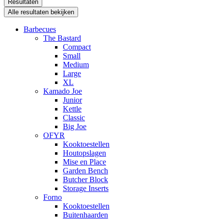
Resultaten
Alle resultaten bekijken
Barbecues
The Bastard
Compact
Small
Medium
Large
XL
Kamado Joe
Junior
Kettle
Classic
Big Joe
OFYR
Kooktoestellen
Houtopslagen
Mise en Place
Garden Bench
Butcher Block
Storage Inserts
Forno
Kooktoestellen
Buitenhaarden