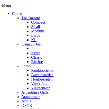
Menu
Koken
The Bastard
Compact
Small
Medium
Large
XL
Kamado Joe
Junior
Kettle
Classic
Big Joe
Forno
Kooktoestellen
Buitenhaarden
Houtopslagen
Vuurtafels
Vuurschalen
Argentijnse Grills
Braaimaster
Artola
OFYR