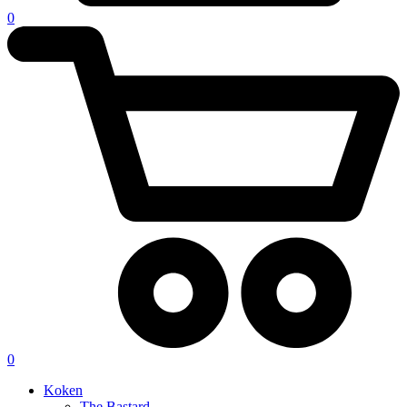
0
0
Koken
The Bastard