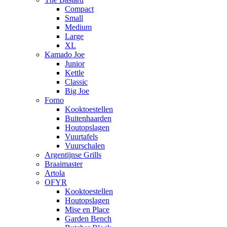
Compact
Small
Medium
Large
XL
Kamado Joe
Junior
Kettle
Classic
Big Joe
Forno
Kooktoestellen
Buitenhaarden
Houtopslagen
Vuurtafels
Vuurschalen
Argentijnse Grills
Braaimaster
Artola
OFYR
Kooktoestellen
Houtopslagen
Mise en Place
Garden Bench