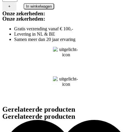
Ash
aantal
+
In winkelwagen
Tool
Onze zekerheden:
(3-
Onze zekerheden:
in-
1)
Gratis verzending vanaf € 100,-
aantal
Levering in NL & BE
Samen meer dan 20 jaar ervaring
Gerelateerde producten
Gerelateerde producten