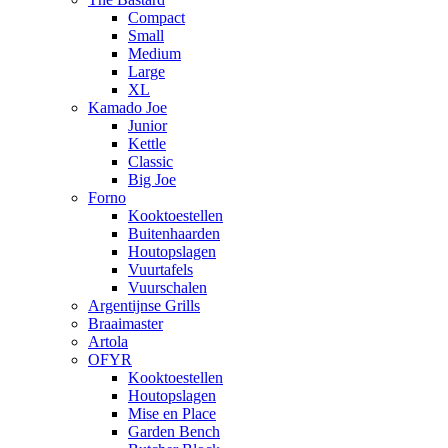
Compact
Small
Medium
Large
XL
Kamado Joe
Junior
Kettle
Classic
Big Joe
Forno
Kooktoestellen
Buitenhaarden
Houtopslagen
Vuurtafels
Vuurschalen
Argentijnse Grills
Braaimaster
Artola
OFYR
Kooktoestellen
Houtopslagen
Mise en Place
Garden Bench