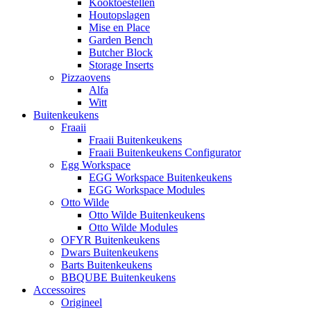
Kooktoestellen
Houtopslagen
Mise en Place
Garden Bench
Butcher Block
Storage Inserts
Pizzaovens
Alfa
Witt
Buitenkeukens
Fraaii
Fraaii Buitenkeukens
Fraaii Buitenkeukens Configurator
Egg Workspace
EGG Workspace Buitenkeukens
EGG Workspace Modules
Otto Wilde
Otto Wilde Buitenkeukens
Otto Wilde Modules
OFYR Buitenkeukens
Dwars Buitenkeukens
Barts Buitenkeukens
BBQUBE Buitenkeukens
Accessoires
Origineel