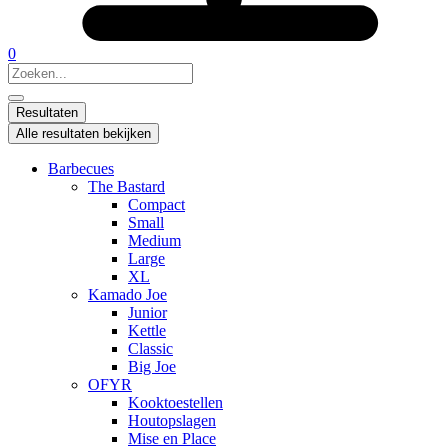
0
Search
...
Resultaten
Alle resultaten bekijken
Barbecues
The Bastard
Compact
Small
Medium
Large
XL
Kamado Joe
Junior
Kettle
Classic
Big Joe
OFYR
Kooktoestellen
Houtopslagen
Mise en Place