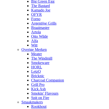
Big Green Egg
The Bastard
Kamado Joe
OFYR
Forno
Argentijse Grills
Braaimaster
Artola
Otto Wilde
Alfa
Witt
Overige Merken
Meater
The Windmill
Smokeware
HORL
LetzQ
Bricknic
Charcoal Companion
Grill Pro
Kick Ash
Smokin’ Flavours
Spit on Fire
Smaakmakers
Rookhout