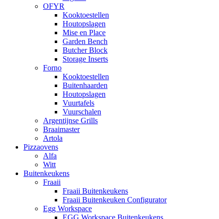
OFYR
Kooktoestellen
Houtopslagen
Mise en Place
Garden Bench
Butcher Block
Storage Inserts
Forno
Kooktoestellen
Buitenhaarden
Houtopslagen
Vuurtafels
Vuurschalen
Argentijnse Grills
Braaimaster
Artola
Pizzaovens
Alfa
Witt
Buitenkeukens
Fraaii
Fraaii Buitenkeukens
Fraaii Buitenkeuken Configurator
Egg Workspace
EGG Workspace Buitenkeukens