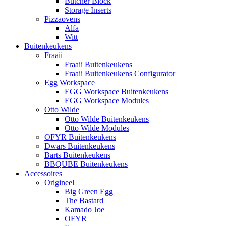
Butcher Block
Storage Inserts
Pizzaovens
Alfa
Witt
Buitenkeukens
Fraaii
Fraaii Buitenkeukens
Fraaii Buitenkeukens Configurator
Egg Workspace
EGG Workspace Buitenkeukens
EGG Workspace Modules
Otto Wilde
Otto Wilde Buitenkeukens
Otto Wilde Modules
OFYR Buitenkeukens
Dwars Buitenkeukens
Barts Buitenkeukens
BBQUBE Buitenkeukens
Accessoires
Origineel
Big Green Egg
The Bastard
Kamado Joe
OFYR