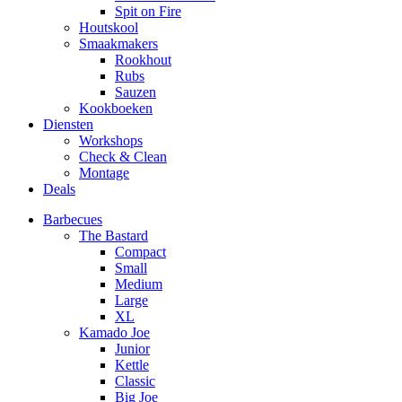
Spit on Fire
Houtskool
Smaakmakers
Rookhout
Rubs
Sauzen
Kookboeken
Diensten
Workshops
Check & Clean
Montage
Deals
Barbecues
The Bastard
Compact
Small
Medium
Large
XL
Kamado Joe
Junior
Kettle
Classic
Big Joe