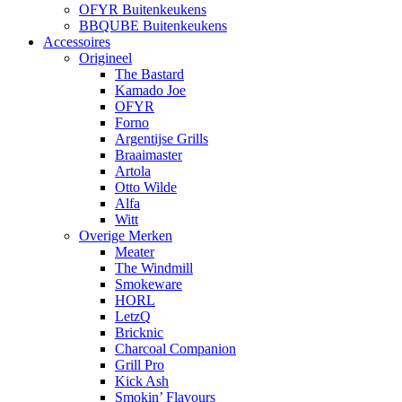
OFYR Buitenkeukens
BBQUBE Buitenkeukens
Accessoires
Origineel
The Bastard
Kamado Joe
OFYR
Forno
Argentijse Grills
Braaimaster
Artola
Otto Wilde
Alfa
Witt
Overige Merken
Meater
The Windmill
Smokeware
HORL
LetzQ
Bricknic
Charcoal Companion
Grill Pro
Kick Ash
Smokin’ Flavours