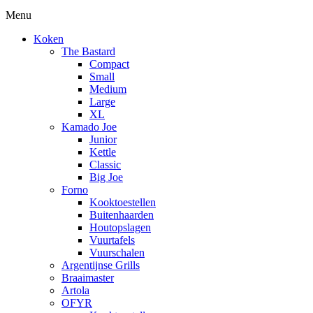
Menu
Koken
The Bastard
Compact
Small
Medium
Large
XL
Kamado Joe
Junior
Kettle
Classic
Big Joe
Forno
Kooktoestellen
Buitenhaarden
Houtopslagen
Vuurtafels
Vuurschalen
Argentijnse Grills
Braaimaster
Artola
OFYR