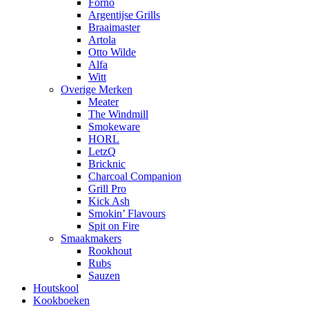
Forno
Argentijse Grills
Braaimaster
Artola
Otto Wilde
Alfa
Witt
Overige Merken
Meater
The Windmill
Smokeware
HORL
LetzQ
Bricknic
Charcoal Companion
Grill Pro
Kick Ash
Smokin’ Flavours
Spit on Fire
Smaakmakers
Rookhout
Rubs
Sauzen
Houtskool
Kookboeken