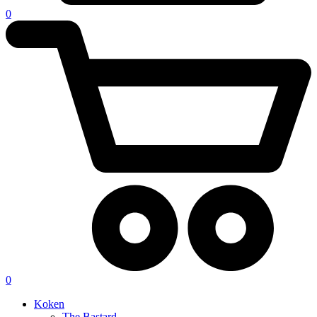
0
0
Koken
The Bastard