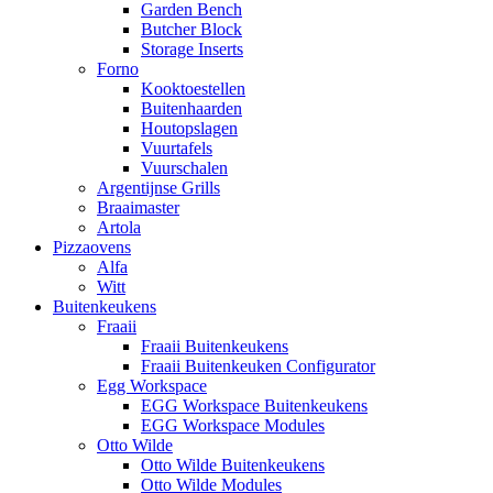
Garden Bench
Butcher Block
Storage Inserts
Forno
Kooktoestellen
Buitenhaarden
Houtopslagen
Vuurtafels
Vuurschalen
Argentijnse Grills
Braaimaster
Artola
Pizzaovens
Alfa
Witt
Buitenkeukens
Fraaii
Fraaii Buitenkeukens
Fraaii Buitenkeuken Configurator
Egg Workspace
EGG Workspace Buitenkeukens
EGG Workspace Modules
Otto Wilde
Otto Wilde Buitenkeukens
Otto Wilde Modules