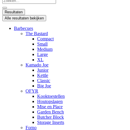
...
Resultaten
Alle resultaten bekijken
Barbecues
The Bastard
Compact
Small
Medium
Large
XL
Kamado Joe
Junior
Kettle
Classic
Big Joe
OFYR
Kooktoestellen
Houtopslagen
Mise en Place
Garden Bench
Butcher Block
Storage Inserts
Forno