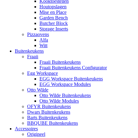
Kooktoestellen
Houtopslagen
Mise en Place
Garden Bench
Butcher Block
Storage Inserts
Pizzaovens
Alfa
Witt
Buitenkeukens
Fraaii
Fraaii Buitenkeukens
Fraaii Buitenkeukens Configurator
Egg Workspace
EGG Workspace Buitenkeukens
EGG Workspace Modules
Otto Wilde
Otto Wilde Buitenkeukens
Otto Wilde Modules
OFYR Buitenkeukens
Dwars Buitenkeukens
Barts Buitenkeukens
BBQUBE Buitenkeukens
Accessoires
Origineel