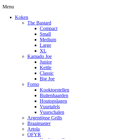
Menu
Koken
The Bastard
Compact
Small
Medium
Large
XL
Kamado Joe
Junior
Kettle
Classic
Big Joe
Forno
Kooktoestellen
Buitenhaarden
Houtopslagen
Vuurtafels
Vuurschalen
Argentijnse Grills
Braaimaster
Artola
OFYR