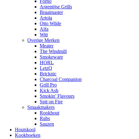
Forno
Argentijse Grills
Braaimaster
Artola
Otto Wilde
Alfa
Witt
Overige Merken
Meater
The Windmill
Smokeware
HORL
LetzQ
Bricknic
Charcoal Companion
Grill Pro
Kick Ash
Smokin’ Flavours
Spit on Fire
Smaakmakers
Rookhout
Rubs
Sauzen
Houtskool
Kookboeken