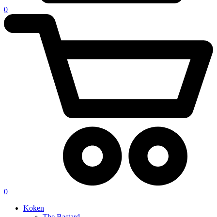
0
0
Koken
The Bastard