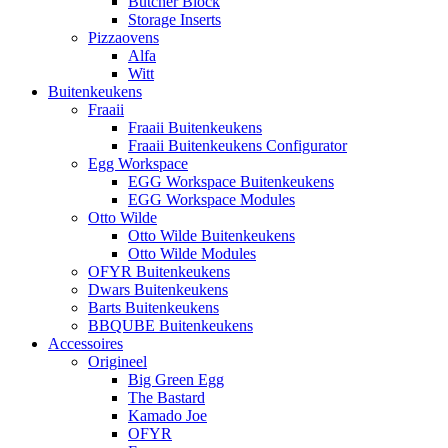
Butcher Block
Storage Inserts
Pizzaovens
Alfa
Witt
Buitenkeukens
Fraaii
Fraaii Buitenkeukens
Fraaii Buitenkeukens Configurator
Egg Workspace
EGG Workspace Buitenkeukens
EGG Workspace Modules
Otto Wilde
Otto Wilde Buitenkeukens
Otto Wilde Modules
OFYR Buitenkeukens
Dwars Buitenkeukens
Barts Buitenkeukens
BBQUBE Buitenkeukens
Accessoires
Origineel
Big Green Egg
The Bastard
Kamado Joe
OFYR