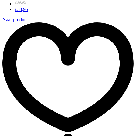
€
39,95
€
38,95
Naar product