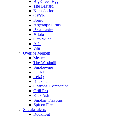
Big Green Egg
The Bastard
Kamado Joe
OFYR
Forno
Argentijse Grills
Braaimaster
Artola
Otto Wilde
Alfa
Witt
Overige Merken
Meater
The Windmill
Smokeware
HORL
LetzQ
Bricknic
Charcoal Companion
Grill Pro
Kick Ash
Smokin’ Flavours
Spit on Fire
Smaakmakers
Rookhout