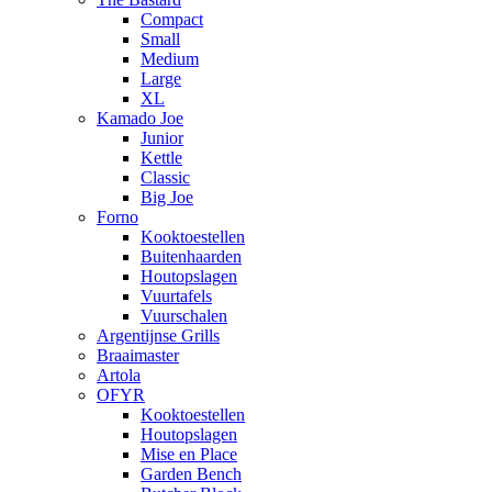
Compact
Small
Medium
Large
XL
Kamado Joe
Junior
Kettle
Classic
Big Joe
Forno
Kooktoestellen
Buitenhaarden
Houtopslagen
Vuurtafels
Vuurschalen
Argentijnse Grills
Braaimaster
Artola
OFYR
Kooktoestellen
Houtopslagen
Mise en Place
Garden Bench